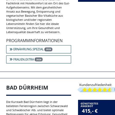
Verwirklichen Sie Ihr persönliches
GÜNSTIGSTES
Wohlfühlgewicht – ohne auf Genuss zu
ANGEBOT
829,- €
verzichten! In der Bayerischen Rhön, am
Waldrand mit Panoramablick ins Tal, liegt die
p.P. 6 Ü / Vollpension
Dr. von Weckbecker Klinik. Die Naturheil-
Fachklinik mit Hotelkomfort ist ein Ort des Gut-
Aufgehobenseins. Mit dem ganzheitlichen
Ansatz aus Bewegung, Entspannung und
vegetarischer Basischer Bio-Vitalküche aus
biologischen und/oder regionalen
Lebensmitteln finden Sie hier die ideale
Unterstützung, um Ihre Gesundheit und
Lebensqualität dauerhaft zu verbessern.
PROGRAMMINFORMATIONEN
ERNÄHRUNG.SPEZIAL
2026
FRAUEN.EXTRA
2026
Kundenzufriedenheit
BAD DÜRRHEIM