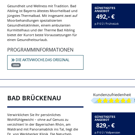
Kundenzufriedenheit
BAD AIBLING
Gesundheit und Wellness mit Tradition. Bad
GÜNSTIGSTES
Aibling ist Bayerns ältestes Moorheilbad und
ANGEBOT
492,- €
jüngstes Thermalbad. Mit insgesamt zwei auf
Moorbehandlungen spezialisierten
p.P. 6 Ü / Frühstück
Gesundheitskliniken, einem ambulanten
Kurmittelhaus und der Therme Bad Aibling
bietet der Kurort beste Voraussetzungen für
einen Gesundheitsurlaub.
PROGRAMMINFORMATIONEN
DIE AKTIVWOCHE.DAS ORIGINAL
2026
Kundenzufriedenheit
BAD BRÜCKENAU