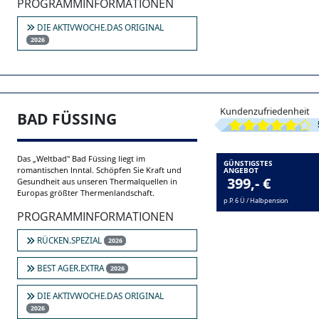
Wohlfühlanwendungen. Aktive Erholung in
p.P. 6 Ü / Frühstück
einem der renommiertesten Moor- und
Mineralheilbädern Deutschlands.
PROGRAMMINFORMATIONEN
DIE AKTIVWOCHE.DAS ORIGINAL
2026
Kundenzufriedenheit
BAD FÜSSING
Das „Weltbad" Bad Füssing liegt im
GÜNSTIGSTES
romantischen Inntal. Schöpfen Sie Kraft und
ANGEBOT
399,- €
Gesundheit aus unseren Thermalquellen in
Europas größter Thermenlandschaft.
p.P. 6 Ü / Halbpension
PROGRAMMINFORMATIONEN
RÜCKEN.SPEZIAL
2026
BEST AGER.EXTRA
2026