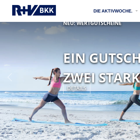
DIE AKTIVWOCHE.
NEU: WERTGUTSCHEINE
FREI
WÄHLBA
EIN GUTSCHEIN
ZWEI STARKE PR
DETAILS
Previous