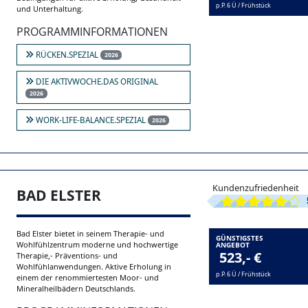
Die Kurstadt Bad Dürrheim liegt in der
GÜNSTIGSTES
beliebten Ferienregion zwischen Schwarzwald
ANGEBOT
415,- €
und Schwäbischer Alb. und bietet optimale
Bedingungen für aktive Erholung, Gesundheit
p.P. 6 Ü / Frühstück
und Unterhaltung.
PROGRAMMINFORMATIONEN
RÜCKEN.SPEZIAL
2026
DIE AKTIVWOCHE.DAS ORIGINAL
2026
WORK-LIFE-BALANCE.SPEZIAL
2026
Kundenzufriedenheit
BAD ELSTER
Bad Elster bietet in seinem Therapie- und
GÜNSTIGSTES
Wohlfühlzentrum moderne und hochwertige
ANGEBOT
523,- €
Therapie,- Präventions- und